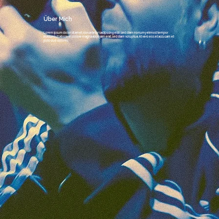
Über Mich
Lorem ipsum dolor sit amet, consetetur sadipscing elitr, sed diam nonumy eirmod tempor
invidunt ut labore et dolore magna aliquyam erat, sed diam voluptua. At vero eos et accusam et
justo duo dolores